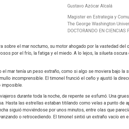
Gustavo Azócar Alcalá
Magister en Estrategia y Comu
The George Washington Univer
DOCTORANDO EN CIENCIAS P
sobre el mar nocturno, su motor ahogado por la vastedad del o
os por el frío, la fatiga y el miedo. A lo lejos, la silueta oscura
o el mar tenía un peso extraño, como si algo se moviera bajo la s
mullo incomprensible. El timonel frunció el ceño y ajustó la direc
o imposible.
 viajeros durante toda la noche, de repente se esfumó. Una grues
. Hasta las estrellas estaban titilando como velas a punto de ap
lancha siguió moviéndose por unos minutos, entre olas que parec
nzando o retrocediendo. El timonel sintió un extraño vacío en el