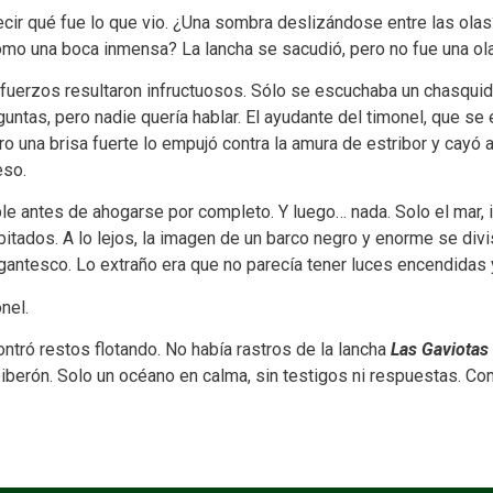
 decir qué fue lo que vio. ¿Una sombra deslizándose entre las ol
mo una boca inmensa? La lancha se sacudió, pero no fue una ola 
sfuerzos resultaron infructuosos. Sólo se escuchaba un chasquid
ntas, pero nadie quería hablar. El ayudante del timonel, que se 
o una brisa fuerte lo empujó contra la amura de estribor y cayó a
eso.
ible antes de ahogarse por completo. Y luego… nada. Solo el mar, i
tados. A lo lejos, la imagen de un barco negro y enorme se divi
gigantesco. Lo extraño era que no parecía tener luces encendida
nel.
contró restos flotando. No había rastros de la lancha
Las Gaviotas
 biberón. Solo un océano en calma, sin testigos ni respuestas. C