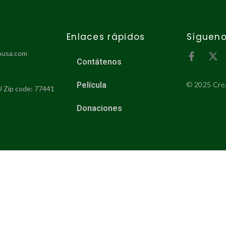
Enlaces rápidos
Síguen
ousa.com
Contátenos
Película
© 2025 Cre
U Zip code: 77441
Donaciones