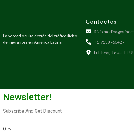
Contáctos
Rixio.medina@orinoc
La verdad oculta detrás del tráfico ilícito
de migrantes en América Latina
+1-7138760427
Fulshear, Texas, EEU
Newsletter!
Subscribe And Get Discount
0
%