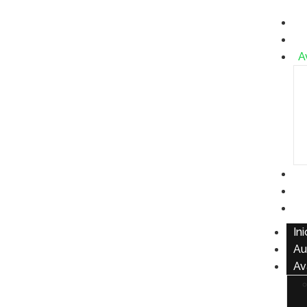
In
A
A
P
C
D
Ini
Au
Av