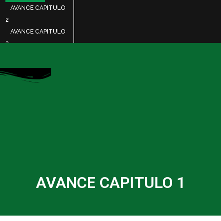
AVANCE CAPITULO
2
AVANCE CAPITULO
3
lícula
ntáctenos
naciones
AVANCE CAPITULO 1