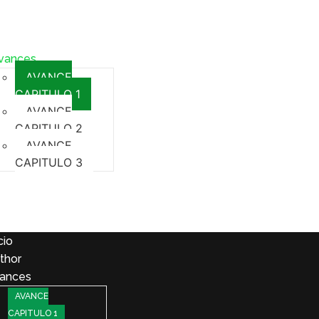
icio
uthor
vances
AVANCE
CAPITULO 1
AVANCE
CAPITULO 2
AVANCE
CAPITULO 3
elícula
ontáctenos
onaciones
cio
thor
ances
AVANCE
CAPITULO 1